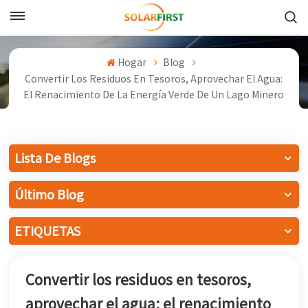
Español
Hogar
Blog
English
Convertir Los Residuos En Tesoros, Aprovechar El Agua:
El Renacimiento De La Energía Verde De Un Lago Minero
Français
Deutsch
Lista De Blogs
中文
Último Blog
Русский
ETIQUETAS
Español
Português
Convertir los residuos en tesoros,
日本語
aprovechar el agua: el renacimiento