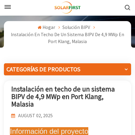
Español
Hogar
Solución BIPV
English
Instalación En Techo De Un Sistema BIPV De 4,9 MWp En
Port Klang, Malasia
Français
Deutsch
CATEGORÍAS DE PRODUCTOS
中文
Instalación en techo de un sistema
Русский
BIPV de 4,9 MWp en Port Klang,
Español
Malasia
Português
AUGUST 02, 2025
日本語
Información del proyecto