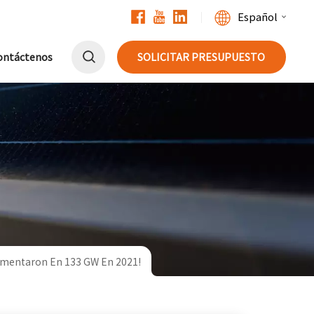
Español
ontáctenos
SOLICITAR PRESUPUESTO
English
Français
Deutsch
中文
Русский
Español
Aumentaron En 133 GW En 2021!
Português
日本語