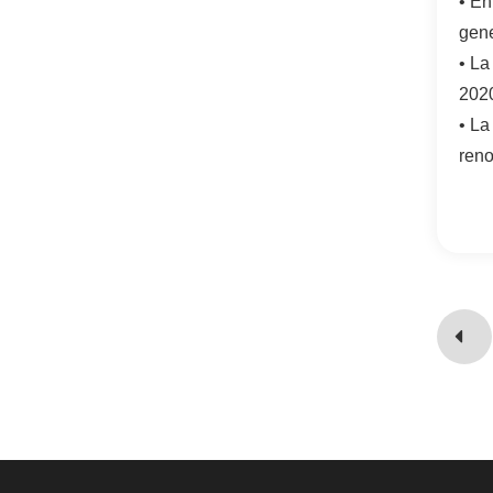
• En
gene
• La
2020
• La
reno