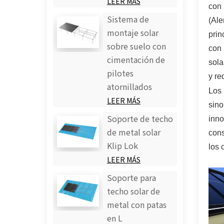
LEER MÁS
con
Sistema de
(Ale
montaje solar
prin
sobre suelo con
con 
cimentación de
sola
pilotes
y re
atornillados
Los 
LEER MÁS
sin
Soporte de techo
inno
de metal solar
cons
Klip Lok
los 
LEER MÁS
Soporte para
techo solar de
metal con patas
en L