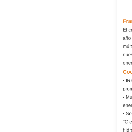
Fra
El c
año
múl
nues
ener
Coo
• IR
prom
• Mu
ener
• Se
°C e
hidr