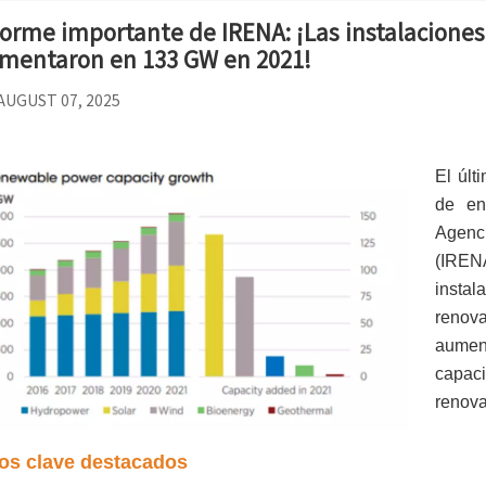
forme importante de IRENA: ¡Las instalaciones
mentaron en 133 GW en 2021!
AUGUST 07, 2025
El últ
de en
Agenc
(IREN
insta
renov
aumen
capaci
renova
os clave destacados