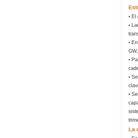
Est
• El
• La
tran
• En
GW,
• Pa
cade
• Se
clav
• Se
capa
sist
trim
La 