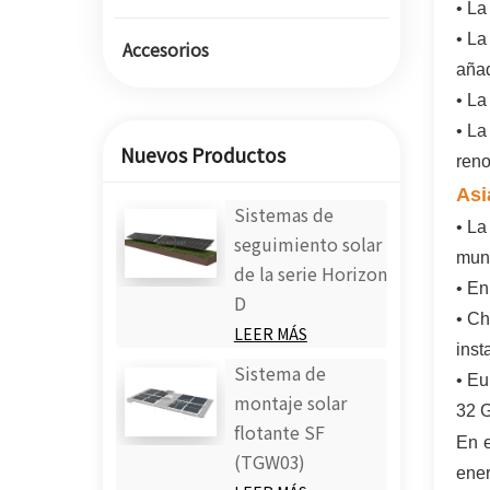
• La
• La
Accesorios
aña
• La
• La
Nuevos Productos
reno
Asi
Sistemas de
• La
seguimiento solar
mund
de la serie Horizon
• En
D
• Ch
LEER MÁS
inst
Sistema de
• Eu
montaje solar
32 
flotante SF
En e
(TGW03)
ener