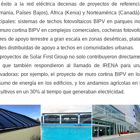
 éxito a la red eléctrica decenas de proyectos de referenc
mania, Países Bajos), África (Kenia) y Norteamérica (Canadá)
cipales: sistemas de techos fotovoltaicos BIPV en parques in
muro cortina BIPV en complejos comerciales, cocheras fotovolt
res de apoyo terrestre a gran escala en zonas desérticas, plata
des distribuidas de apoyo a techos en comunidades urbanas.
proyectos de Solar First Group no solo contribuyeron directam
o que también respondieron al llamado de IRENA para una
vadoras: por ejemplo, el proyecto de muro cortina BIPV en l
umo de energía en los edificios, y los andamios agrícolas en 
cultivos en un 30% al tiempo que generaban electricidad.