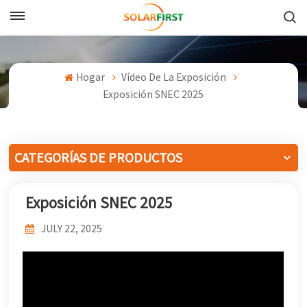
Español
English
Hogar
Vídeo De La Exposición
Exposición SNEC 2025
Français
Deutsch
CATEGORÍAS DE PRODUCTOS
中文
Exposición SNEC 2025
Русский
JULY 22, 2025
Español
Português
日本語