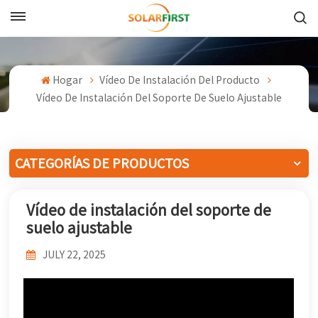
Español
English
Hogar
Vídeo De Instalación Del Producto
Vídeo De Instalación Del Soporte De Suelo Ajustable
Français
Deutsch
CATEGORÍAS DE PRODUCTOS
中文
Vídeo de instalación del soporte de
Русский
suelo ajustable
Español
JULY 22, 2025
Português
日本語