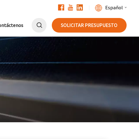
Español
ontáctenos
SOLICITAR PRESUPUESTO
English
Français
Deutsch
中文
Русский
Español
Português
日本語