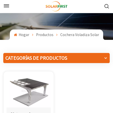
Español
English
Hogar
Productos
Cochera Voladiza Solar
Français
Deutsch
CATEGORÍAS DE PRODUCTOS
中文
Русский
Español
Português
日本語