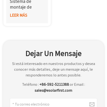
Sistema de
한국어
montaje de
cochera solar de
LEER MÁS
بالعربية
acero en voladizo
Dejar Un Mensaje
Si está interesado en nuestros productos y desea
conocer más detalles, deje un mensaje aquí, le
responderemos lo antes posible.
Teléfono :
+86-592-5211388
or Email :
sales@esolarfirst.com