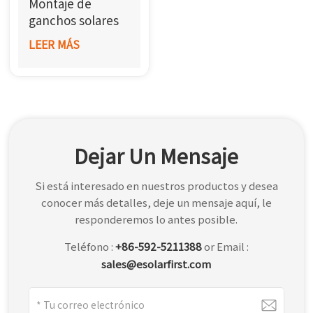
Montaje de
한국어
ganchos solares
para techo de
LEER MÁS
بالعربية
tejas
Dejar Un Mensaje
Si está interesado en nuestros productos y desea
conocer más detalles, deje un mensaje aquí, le
responderemos lo antes posible.
Teléfono :
+86-592-5211388
or Email :
sales@esolarfirst.com