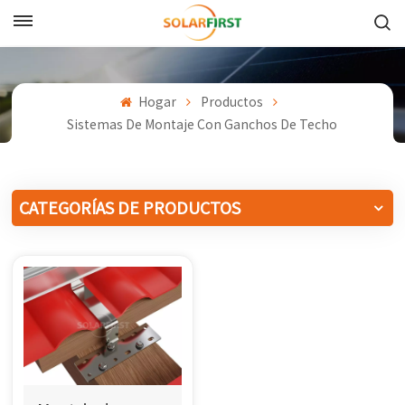
Español
English
Hogar
Productos
Sistemas De Montaje Con Ganchos De Techo
Français
Deutsch
CATEGORÍAS DE PRODUCTOS
中文
Русский
Español
Português
日本語