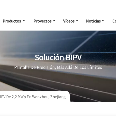
Productos
Proyectos
Vídeos
Noticias
C
Solución BIPV
Pantalla De Precisión, Más Allá De Los Límites
IPV De 2,2 MWp En Wenzhou, Zhejiang