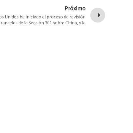
Próximo
s Unidos ha iniciado el proceso de revisión
aranceles de la Sección 301 sobre China, y la
imposición de aranceles adicionales se está
do a un período crucial de "flexibilización".