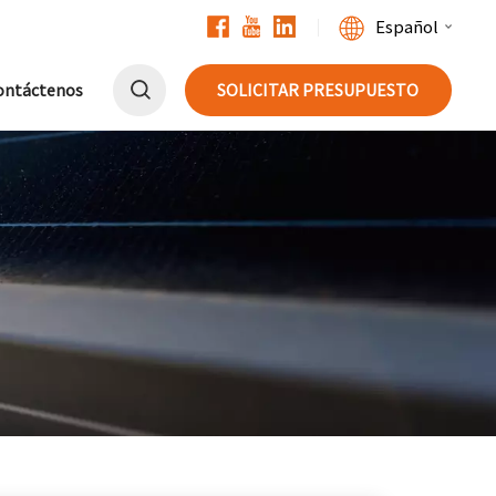
Español
ontáctenos
SOLICITAR PRESUPUESTO
English
Français
Deutsch
中文
Русский
Español
Português
日本語