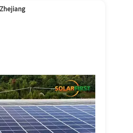
한국어
 Zhejiang
بالعربية