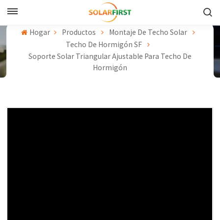
Español
Hogar
Productos
Montaje De Techo Solar
Techo De Hormigón SF
English
Soporte Solar Triangular Ajustable Para Techo De
Hormigón
Français
Deutsch
中文
Русский
Español
Português
日本語