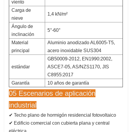
viento
Carga de
1,4 kN/m²
nieve
Ángulo de
5°-60°
inclinación
Material
Aluminio anodizado AL6005-T5,
principal
acero inoxidable SUS304
GB50009-2012, EN1990:2002,
estándar
ASCE7-05, AS/NZS1170, JIS
C8955:2017
Garantía
10 años de garantía
05 Escenarios de aplicación
industrial
✔ Techo plano de hormigón residencial fotovoltaico
✔ Edificio comercial con cubierta plana y central
eléctrica